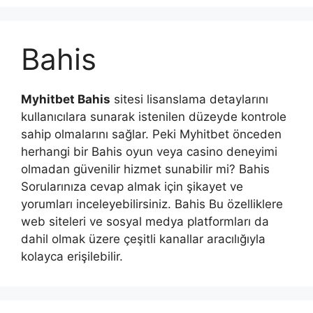
Bahis
Myhitbet Bahis
sitesi lisanslama detaylarını
kullanıcılara sunarak istenilen düzeyde kontrole
sahip olmalarını sağlar. Peki Myhitbet önceden
herhangi bir Bahis oyun veya casino deneyimi
olmadan güvenilir hizmet sunabilir mi? Bahis
Sorularınıza cevap almak için şikayet ve
yorumları inceleyebilirsiniz. Bahis Bu özelliklere
web siteleri ve sosyal medya platformları da
dahil olmak üzere çeşitli kanallar aracılığıyla
kolayca erişilebilir.