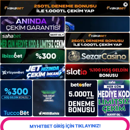
×
MYHITBET GİRİŞ İÇİN TIKLAYINIZ!