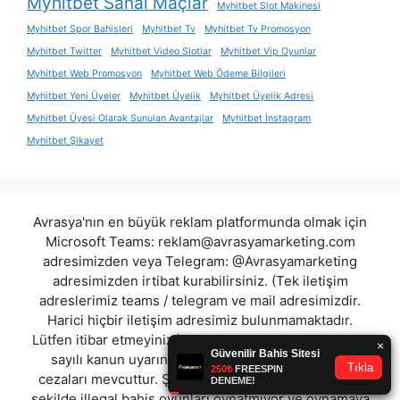
Myhitbet Sanal Maçlar
Myhitbet Slot Makinesi
Myhitbet Spor Bahisleri
Myhitbet Tv
Myhitbet Tv Promosyon
Myhitbet Twitter
Myhitbet Video Slotlar
Myhitbet Vip Oyunlar
Myhitbet Web Promosyon
Myhitbet Web Ödeme Bilgileri
Myhitbet Yeni Üyeler
Myhitbet Üyelik
Myhitbet Üyelik Adresi
Myhitbet Üyesi Olarak Sunulan Avantajlar
Myhitbet İnstagram
Myhitbet Şikayet
Avrasya'nın en büyük reklam platformunda olmak için
Microsoft Teams:
reklam@avrasyamarketing.com
adresimizden veya Telegram: @Avrasyamarketing
adresimizden irtibat kurabilirsiniz. (Tek iletişim
adreslerimiz teams / telegram ve mail adresimizdir.
Harici hiçbir iletişim adresimiz bulunmamaktadır.
Lütfen itibar etmeyiniz.) Türkiye yasalarına göre 7258
sayılı kanun uyarınca yasa dışı bahis oynamanın
cezaları mevcuttur. Şu an bulunduğunuz site hiç bir
şekilde illegal bahis oyunları oynatmıyor ve oynamaya