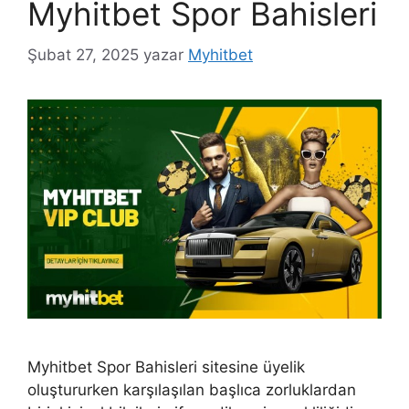
Myhitbet Spor Bahisleri
Şubat 27, 2025
yazar
Myhitbet
Myhitbet Spor Bahisleri sitesine üyelik
oluştururken karşılaşılan başlıca zorluklardan