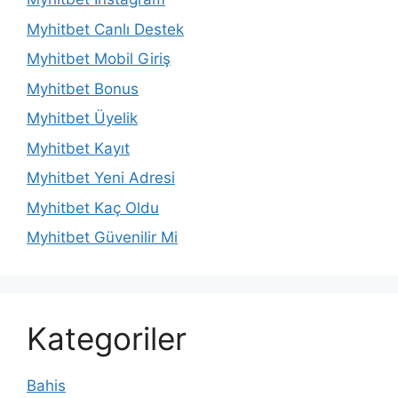
Myhitbet Canlı Destek
Myhitbet Mobil Giriş
Myhitbet Bonus
Myhitbet Üyelik
Myhitbet Kayıt
Myhitbet Yeni Adresi
Myhitbet Kaç Oldu
Myhitbet Güvenilir Mi
Kategoriler
Bahis