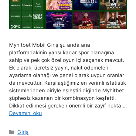
Myhitbet Mobil Giriş şu anda ana
platformdakinin yarısı kadar spor olanağına
sahip ve pek çok özel oyun içi seçenek mevcut.
Ek olarak, ücretsiz yayın, nakit ödemeleri
ayarlama olanağı ve genel olarak uygun oranlar
da mevcuttur. Karşılaştığımız en verimli istatistik
sistemlerinden biriyle eşleştirildiğinde Myhitbet
şüphesiz kazanan bir kombinasyon keşfetti.
Dikkat edilmesi gereken önemli bir zayıf nokta …
Devamını oku
Kategoriler
Giriş