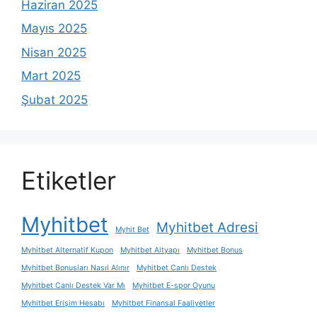
Haziran 2025
Mayıs 2025
Nisan 2025
Mart 2025
Şubat 2025
Etiketler
Myhitbet
Myhitbet Adresi
Myhit Bet
Myhitbet Alternatif Kupon
Myhitbet Altyapı
Myhitbet Bonus
Myhitbet Bonusları Nasıl Alınır
Myhitbet Canlı Destek
Myhitbet Canlı Destek Var Mı
Myhitbet E-spor Oyunu
Myhitbet Erişim Hesabı
Myhitbet Finansal Faaliyetler