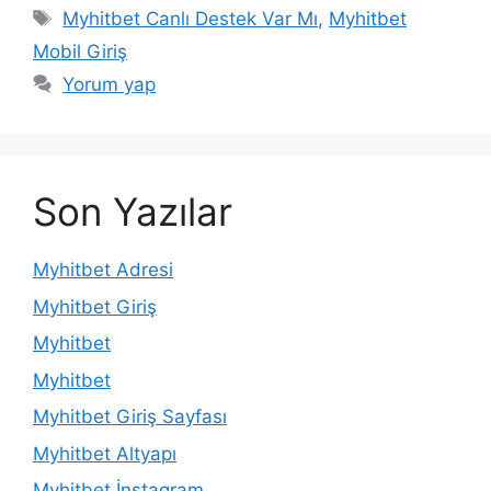
Etiketler
Myhitbet Canlı Destek Var Mı
,
Myhitbet
Mobil Giriş
Yorum yap
Son Yazılar
Myhitbet Adresi
Myhitbet Giriş
Myhitbet
Myhitbet
Myhitbet Giriş Sayfası
Myhitbet Altyapı
Myhitbet İnstagram